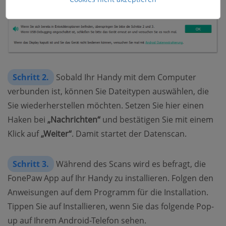
Schritt 2.
Sobald Ihr Handy mit dem Computer
verbunden ist, können Sie Dateitypen auswählen, die
Sie wiederherstellen möchten. Setzen Sie hier einen
Haken bei
„Nachrichten“
und bestätigen Sie mit einem
Klick auf
„Weiter“
. Damit startet der Datenscan.
Schritt 3.
Während des Scans wird es befragt, die
FonePaw App auf Ihr Handy zu installieren. Folgen den
Anweisungen auf dem Programm für die Installation.
Tippen Sie auf Installieren, wenn Sie das folgende Pop-
up auf Ihrem Android-Telefon sehen.