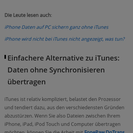
Die Leute lesen auch
:
(opens ne
iPhone Daten auf PC sichern ganz ohne iTunes
(op
iPhone wird nicht bei iTunes nicht angezeigt, was tun?
Einfachere Alternative zu iTunes:
Daten ohne Synchronisieren
übertragen
iTunes ist relativ kompliziert, belastet den Prozessor
und tendiert dazu, aus den verschiedensten Gründen
abzustürzen. Wenn Sie also Dateien zwischen Ihrem
iPhone, iPad, iPod Touch und Computer übertragen
(op
möchten, können Sie die Arbeit mit
FonePaw DoTrans