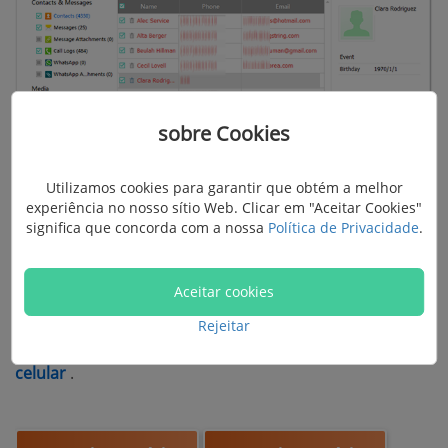
sobre Cookies
Utilizamos cookies para garantir que obtém a melhor
experiência no nosso sítio Web. Clicar em "Aceitar Cookies"
significa que concorda com a nossa
Política de Privacidade
.
Por padrão, a Detetação Rápida é executada.
Aceitar cookies
Experimente a Detetação Profunda se quiser
Rejeitar
encontrar mais contatos. Isso requer
fazer root no
celular
.