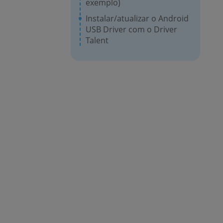
exemplo)
Instalar/atualizar o Android
USB Driver com o Driver
Talent