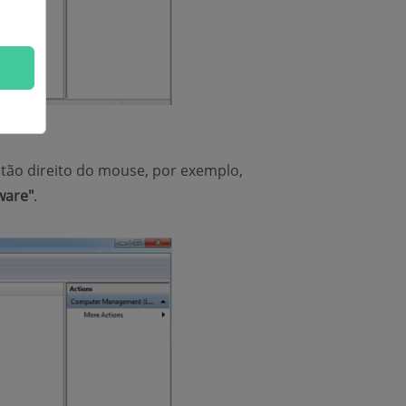
otão direito do mouse, por exemplo,
tware"
.