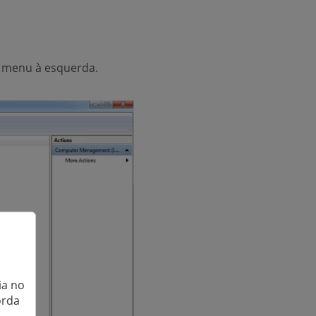
 menu à esquerda.
ia no
orda