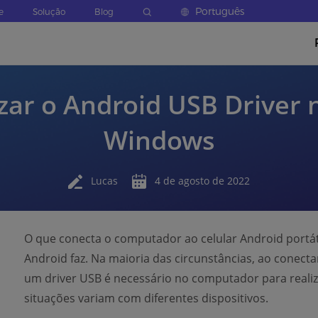
Português
e
Solução
Blog
izar o Android USB Drive
Windows
Lucas
4 de agosto de 2022
O que conecta o computador ao celular Android portát
Android faz. Na maioria das circunstâncias, ao conect
um driver USB é necessário no computador para realiz
situações variam com diferentes dispositivos.