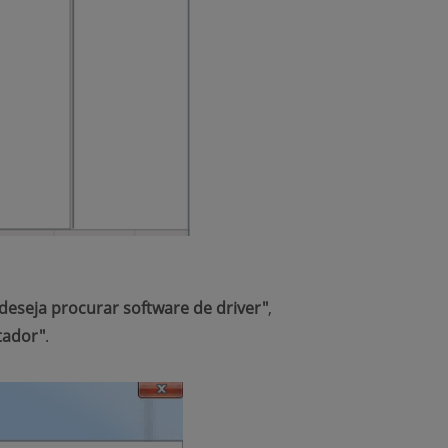
eseja procurar software de driver"
,
tador"
.