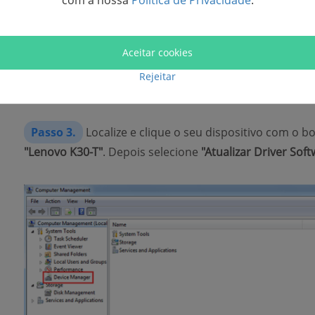
com a nossa
Política de Privacidade
.
Aceitar cookies
Rejeitar
Passo 3.
Localize e clique o seu dispositivo com o b
"Lenovo K30-T"
. Depois selecione
"Atualizar Driver Sof