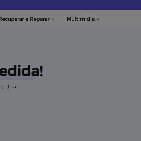
Recuperar e Reparar
Multimídia
edida!
roid