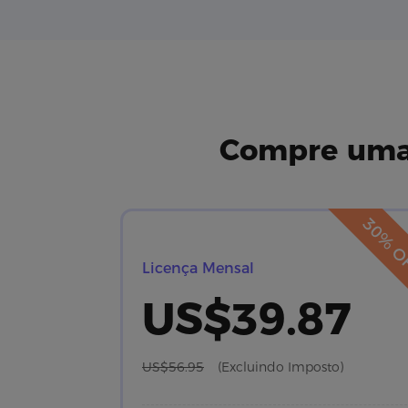
Compre uma 
30% O
Licença Mensal
US$39.87
US$56.95
(Excluindo Imposto)