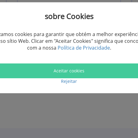
6 Dispositivos, 1 Mac
sobre Cookies
Renovação automática
izamos cookies para garantir que obtém a melhor experiênc
Cancelar a qualquer momento
so sítio Web. Clicar em "Aceitar Cookies" significa que conc
Atualização grátis por 1 ano
com a nossa
Política de Privacidade
.
Comprar Agora
Aceitar cookies
Rejeitar