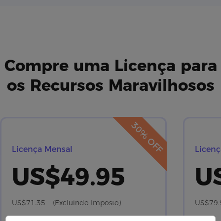
Compre uma Licença para
os Recursos Maravilhosos
30% OFF
Licença Mensal
Licenç
US$49.95
U
US$71.35
(Excluindo Imposto)
US$79.