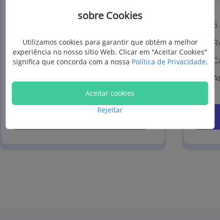
sobre Cookies
6 Dispositivos, 1 PC
6
Utilizamos cookies para garantir que obtém a melhor
Renovação automática
R
experiência no nosso sítio Web. Clicar em "Aceitar Cookies"
Cancelar a qualquer momento
C
significa que concorda com a nossa
Política de Privacidade
.
Atualização grátis por 1 mês
A
Aceitar cookies
Rejeitar
Comprar Agora