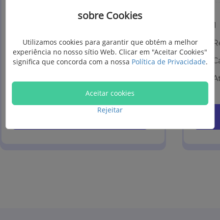
sobre Cookies
1 PC
1
Utilizamos cookies para garantir que obtém a melhor
Renovação automática
R
experiência no nosso sítio Web. Clicar em "Aceitar Cookies"
Cancelar a qualquer momento
C
significa que concorda com a nossa
Política de Privacidade
.
Atualização grátis por 1 mês
A
Aceitar cookies
Rejeitar
Comprar Agora