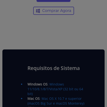
Comprar Agora
Requisitos de Sistema
Windows OS
: Windows
11/10/8.1/8/7/Vista/XP (32 bit ou 64
bit)
Mac OS
: Mac OS X 10.7 e superior
(macOS Big Sur e macOS Monterey)