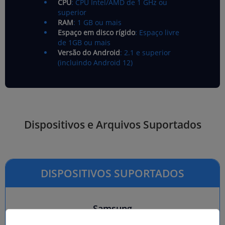
CPU
: CPU Intel/AMD de 1 GHz ou
superior
RAM
: 1 GB ou mais
Espaço em disco rígido
: Espaço livre
de 1GB ou mais
Versão do Android
: 2.1 e superior
(incluindo Android 12)
Dispositivos e Arquivos Suportados
DISPOSITIVOS SUPORTADOS
Samsung