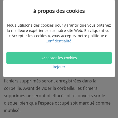
à propos des cookies
Nous utilisons des cookies pour garantir que vous obtenez
la meilleure expérience sur notre site Web. En cliquant sur
« Accepter les cookies », vous acceptez notre politique de
Confidentialité
.
Accepter les cookies
Comme je l'ai mentionné, appuyer sur la touche «
Supprimer » ne peut que marquer certains espaces
Rejeter
disque inutilisés et les informations de localisation des
fichiers supprimés seront enregistrées dans la
corbeille. Avant de vider la corbeille, les fichiers
supprimés ne seront ni effacés ni recouverts sur le
disque, bien que l'espace occupé soit marqué comme
inutilisé.