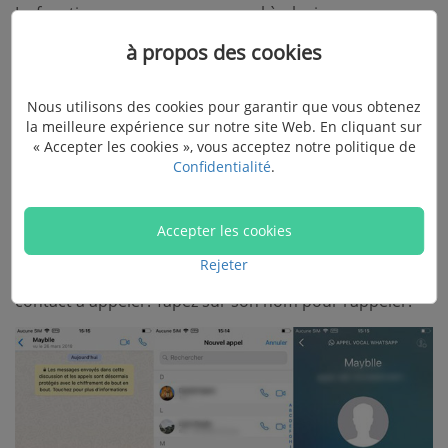
La fonction pour passer un appel à plusieurs sera
disponible pour des utilisateurs iOS et Android dans
à propos des cookies
quelques jours. Si vous avez ajouté cette fonction, voici
comment l’utiliser.
Nous utilisons des cookies pour garantir que vous obtenez
la meilleure expérience sur notre site Web. En cliquant sur
Étape 1.
Ouvrez WhatsApp. Allez à l’écran d’accueil et
« Accepter les cookies », vous acceptez notre politique de
sélectionnez le bouton « Appels ».
Confidentialité
.
Étape 2.
Appuyez sur l’icône « Appeler » dans le coin
Accepter les cookies
supérieur droit. Cela vous dirigera vers vos contacts.
Rejeter
Étape 3.
Défilez la page vers le bas et choisissez un
contact à appeler. Tapez sur son nom pour l'appeler.