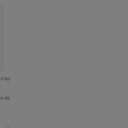
i les
re de