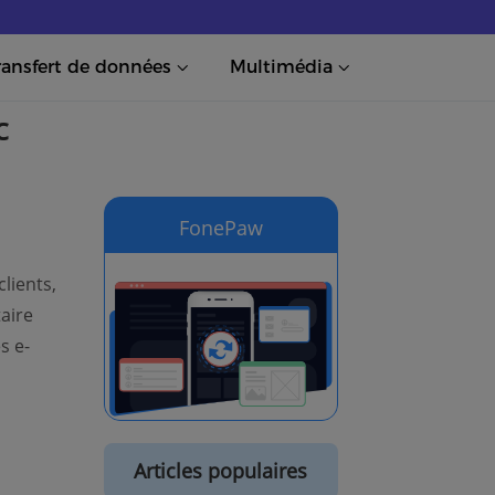
ransfert de données
Multimédia
c
FonePaw
lients,
aire
s e-
Articles populaires