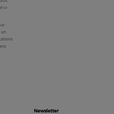
utôt
é ci-
sur
 un
cations
dans
Newsletter