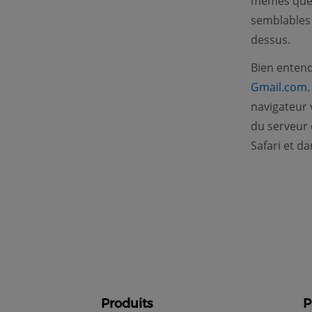
mêmes que 
semblables 
dessus.
Bien entend
Gmail.com
navigateur 
du serveur 
Safari et da
Produits
P