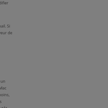
ifier
il. Si
veur de
 un
 Mac
moins,
s