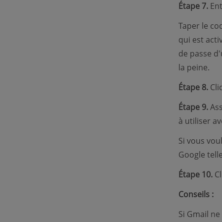
Étape 7.
Ent
Taper le co
qui est act
de passe d'
la peine.
Étape 8.
Cliq
Étape 9.
Ass
à utiliser a
Si vous vou
Google tell
Étape 10.
Cl
Conseils :
Si Gmail ne