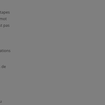
étapes
 mot
st pas
ations
s de
du