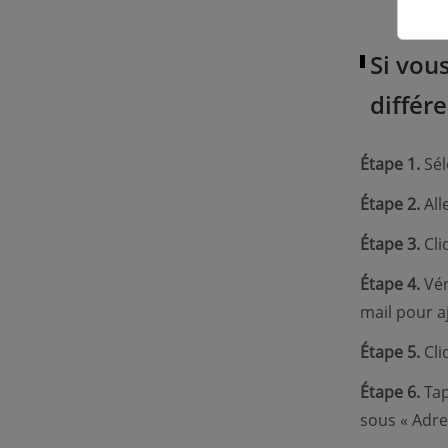
Si vous
différ
Étape 1.
Sél
Étape 2.
All
Étape 3.
Cli
Étape 4.
Vér
mail pour aj
Étape 5.
Cli
Étape 6.
Tap
sous « Adre