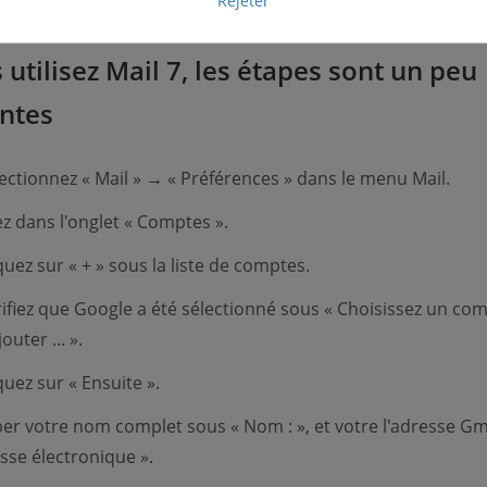
Rejeter
 utilisez Mail 7, les étapes sont un peu
entes
ectionnez « Mail » → « Préférences » dans le menu Mail.
ez dans l'onglet « Comptes ».
quez sur « + » sous la liste de comptes.
ifiez que Google a été sélectionné sous « Choisissez un co
outer ... ».
quez sur « Ensuite ».
er votre nom complet sous « Nom : », et votre l'adresse Gm
sse électronique ».