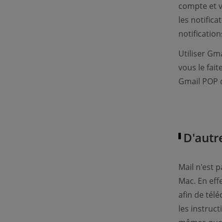
compte et v
les notifica
notification
Utiliser Gm
vous le fait
Gmail POP d
D'autr
Mail n'est 
Mac. En eff
afin de tél
les instruct