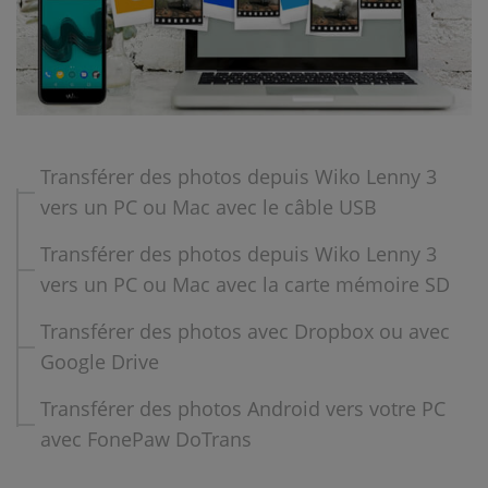
Transférer des photos depuis Wiko Lenny 3
vers un PC ou Mac avec le câble USB
Transférer des photos depuis Wiko Lenny 3
vers un PC ou Mac avec la carte mémoire SD
Transférer des photos avec Dropbox ou avec
Google Drive
Transférer des photos Android vers votre PC
avec FonePaw DoTrans