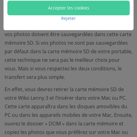
Accepter les cookies
nécessite deux conditions. Pour utiliser cette méthode,
vous devez d’abord avoir une carte mémoire SD dans
Rejeter
votre Wiko Lenny 3. La deuxième condition est que :
vos photos doivent être sauvegardées dans cette carte
mémoire SD. Si vos photos ne sont pas sauvegardées
par défaut dans la carte mémoire SD de votre portable,
cette technique ne sera pas le meilleur choix pour
vous. Mais si vous respectez les deux conditions, le
transfert sera plus simple.
En effet, vous devrez retirer la carte mémoire SD de
votre Wiko Lenny 3 et l’insérer dans votre Mac ou PC.
Cette carte apparaîtra dans les disques amovibles du
PC ou dans les appareils mobiles de votre Mac. Ensuite,
ouvrez le dossier « DCIM » dans la carte mémoire et
copiez les photos que vous préférez sur votre Mac ou