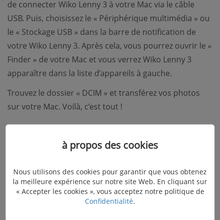
de connecter Wiko Lenny 3 à votre Mac via le câble
USB. Puis, choisissez le « Périphérique multimédia » ou
le « Stockage USB » dans la barre de notification de
votre Wiko Lenny 3. Après cela, vous pourrez ouvrir le «
Finder » de votre Mac et vous verrez Wiko Lenny 3
apparaître dans la liste d’appareils à gauche.
Trouvez le dossier « DCIM » et transférez vos photos
sur votre Mac. Voilà, c’est tout !
Transférer des photos depuis Wiko
à propos des cookies
Lenny 3 vers un PC ou Mac avec la
Nous utilisons des cookies pour garantir que vous obtenez
carte mémoire SD
la meilleure expérience sur notre site Web. En cliquant sur
« Accepter les cookies », vous acceptez notre politique de
Confidentialité
.
Le transfert de photos de Wiko Lenny 3 sur la carte
mémoire est une technique très pratique mais elle