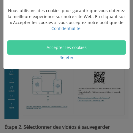
Étape 1. Connecter votre iPhone
Nous utilisons des cookies pour garantir que vous obtenez
la meilleure expérience sur notre site Web. En cliquant sur
Lancez FonePaw DoTrans sur votre PC, puis connectez
« Accepter les cookies », vous acceptez notre politique de
Confidentialité
.
votre iPhone au PC via un câble USB. Vous verrez une
interface semblable à l'image représentée ci-dessous.
Accepter les cookies
Rejeter
Étape 2. Sélectionner des vidéos à sauvegarder