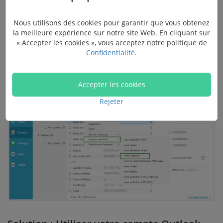
tous les contacts sur votre iPhone. Cochez les contacts
que vous voulez transférer et faites un clic droit
Nous utilisons des cookies pour garantir que vous obtenez
ensuite cliquez sur « Exporter vers le PC » puis « Vers
la meilleure expérience sur notre site Web. En cliquant sur
« Accepter les cookies », vous acceptez notre politique de
Outlook » pour exporter votre contacts vers un fichier
Confidentialité
.
CSV.
Accepter les cookies
Rejeter