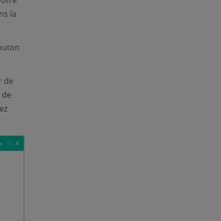
votre
s la
bouton
r de
 de
ez