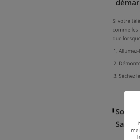
démar
Si votre té
comme les to
que lorsque
Allumez-l
Démontez
Séchez l
Soluti
Samsu
mei
l