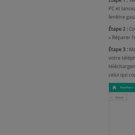
Étape 1 :
Té
PC et lancez
fenêtre gau
Étape 2 :
Con
« Réparer l’
Étape 3 :
Mai
votre télép
téléchargem
celui qui c