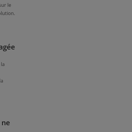
ur le
lution.
magée
 la
la
 ne