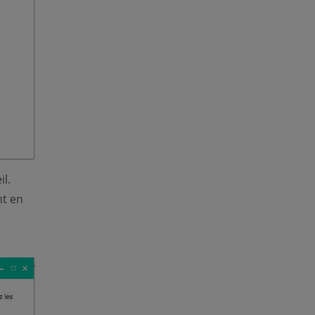
l.
nt en