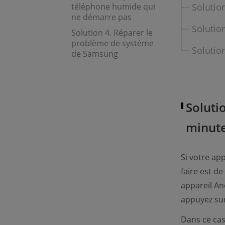
téléphone humide qui
Solutio
ne démarre pas
Solutio
Solution 4. Réparer le
problème de système
Solutio
de Samsung
Soluti
minut
Si votre ap
faire est de
appareil An
appuyez sur
Dans ce ca