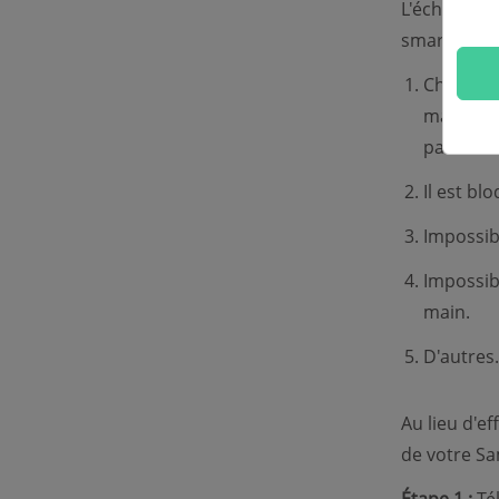
L'échec du 
smartphone. 
Chaque f
mais pas 
pas le to
Il est bl
Impossib
Impossibl
main.
D'autres.
Au lieu d'ef
de votre Sa