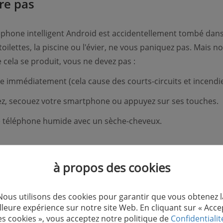
re pas
léphone intelligent Android est accidentellement tombé dans 
ilettes, la piscine ou l'évier, ne vous paniquez pas. Mais no
 cela se produit, vous ne devez pas :
e immédiatement (cela cause des courts-circuits et incendie
, secouez votre smartphone ou appuyez sur ses touches.
e téléphone humide avec un sèche-cheveux.
à propos des cookies
on 4 : Réparer le problème de système 
ng
Nous utilisons des cookies pour garantir que vous obtenez l
lleure expérience sur notre site Web. En cliquant sur « Acce
es cookies », vous acceptez notre politique de
Confidentialit