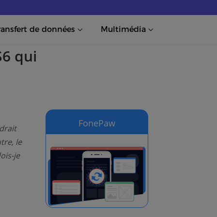
ransfert de données
Multimédia
6 qui
FonePaw
drait
tre, le
ois-je