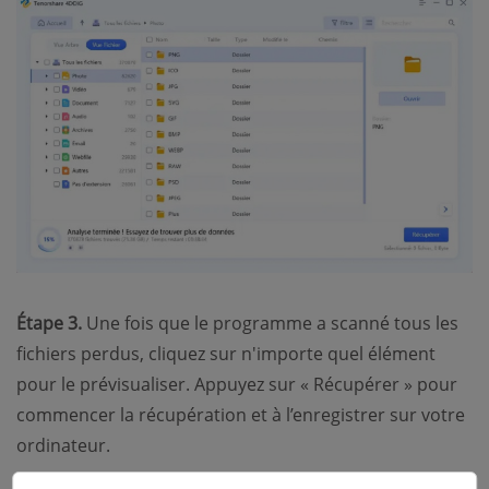
Étape 3.
Une fois que le programme a scanné tous les
fichiers perdus, cliquez sur n'importe quel élément
pour le prévisualiser. Appuyez sur « Récupérer » pour
commencer la récupération et à l’enregistrer sur votre
ordinateur.