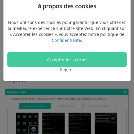
à propos des cookies
Nous utilisons des cookies pour garantir que vous obtenez
la meilleure expérience sur notre site Web. En cliquant sur
« Accepter les cookies », vous acceptez notre politique de
Étape 2. Brancher Sony Xperia Z3 sur PC
Confidentialité
.
Branchez votre téléphone Android à l'ordinateur via un
Accepter les cookies
câble USB. Comme vous avez activé le débogage USB,
Rejeter
l'ordinateur détectera automatiquement votre
téléphone.