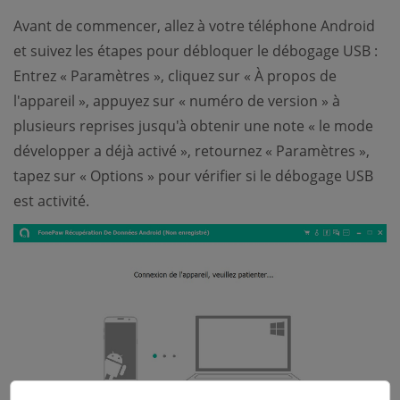
Avant de commencer, allez à votre téléphone Android
et suivez les étapes pour débloquer le débogage USB :
Entrez « Paramètres », cliquez sur « À propos de
l'appareil », appuyez sur « numéro de version » à
plusieurs reprises jusqu'à obtenir une note « le mode
développer a déjà activé », retournez « Paramètres »,
tapez sur « Options » pour vérifier si le débogage USB
est activité.