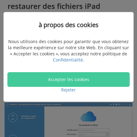
restaurer des fichiers iPad
à propos des cookies
Étape 1 : Connectez-vous à votre compte
iCloud
Nous utilisons des cookies pour garantir que vous obtenez
la meilleure expérience sur notre site Web. En cliquant sur
Exécutez le logiciel sur l'ordinateur après l'installation,
« Accepter les cookies », vous acceptez notre politique de
Confidentialité
.
et cliquez sur « Récupération De Données iPhone ».
Ensuite sélectionnez l'onglet « Récupérer à partir de
sauvegarde iCloud » dans les modes disponibles de
Accepter les cookies
récupération. Maintenant, connectez-vous compte
Rejeter
iCloud en entrant l'identifiant Apple et mot de passe.