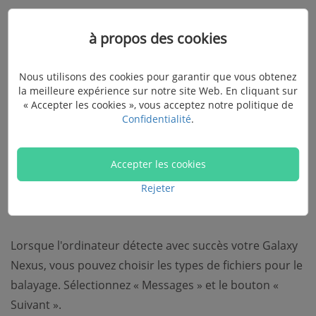
à propos des cookies
Nous utilisons des cookies pour garantir que vous obtenez
la meilleure expérience sur notre site Web. En cliquant sur
« Accepter les cookies », vous acceptez notre politique de
Confidentialité
.
Accepter les cookies
Rejeter
Étape 2. Choisissez SMS pour le balayage
Lorsque l'ordinateur détecte avec succès votre Galaxy
Nexus, vous pouvez choisir les types de fichiers pour le
balayage. Sélectionnez « Messages » et le bouton «
Suivant ».