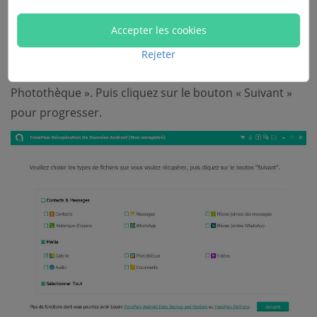
Maintenant, vous aurez une interface comme ci-
Accepter les cookies
dessous. Choisissez les types de données que vous
souhaitez restaurer. Pour récupérer des photos
Rejeter
supprimées sur LG, sélectionnez « Galerie » et «
Photothèque ». Puis cliquez sur le bouton « Suivant »
pour progresser.