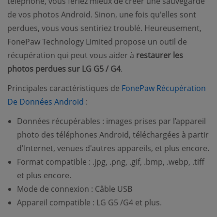
téléphone, vous feriez mieux de créer une sauvegarde
de vos photos Android. Sinon, une fois qu'elles sont
perdues, vous vous sentiriez troublé. Heureusement,
FonePaw Technology Limited propose un outil de
récupération qui peut vous aider à
restaurer les
photos perdues sur LG G5 / G4
.
Principales caractéristiques de
FonePaw Récupération
(opens new window)
De Données Android
:
Données récupérables : images prises par l’appareil
photo des téléphones Android, téléchargées à partir
d'Internet, venues d'autres appareils, et plus encore.
Format compatible : .jpg, .png, .gif, .bmp, .webp, .tiff
et plus encore.
Mode de connexion : Câble USB
Appareil compatible : LG G5 /G4 et plus.