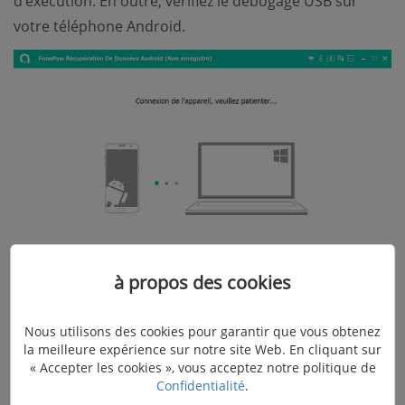
d'exécution. En outre, vérifiez le débogage USB sur
votre téléphone Android.
à propos des cookies
Nous utilisons des cookies pour garantir que vous obtenez
Étape 2. Sélectionner les types de fichiers
la meilleure expérience sur notre site Web. En cliquant sur
« Accepter les cookies », vous acceptez notre politique de
à analyser
Confidentialité
.