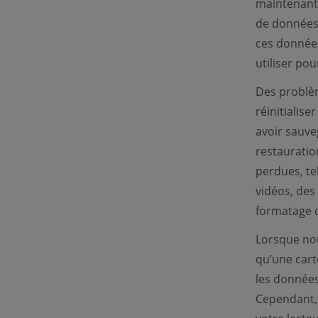
maintenant 
de données 
ces données
utiliser po
Des problèm
réinitialis
avoir sauve
restauratio
perdues, te
vidéos, des
formatage du
Lorsque nou
qu’une cart
les données
Cependant, 