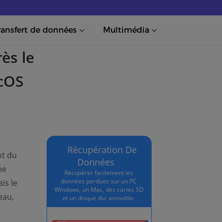
ransfert de données
Multimédia
ès le
cOS
Récupération De
nt du
Données
me
Récupérer facilement les
données perdues sur un PC
is le
Windows, un Mac, des cartes SD
eau,
et un disque dur amovible.