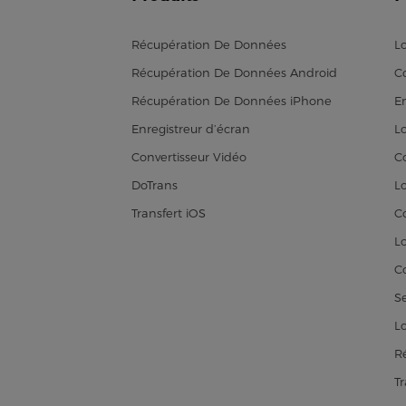
Récupération De Données
L
Récupération De Données Android
C
Récupération De Données iPhone
En
Enregistreur d’écran
L
Convertisseur Vidéo
C
DoTrans
L
Transfert iOS
C
L
C
S
L
R
T