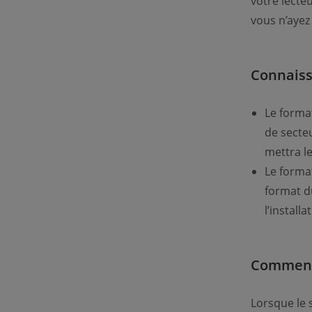
votre lecte
vous n’ayez
Connaiss
Le forma
de secte
mettra le
Le forma
format d
l’install
Comment 
Lorsque le s