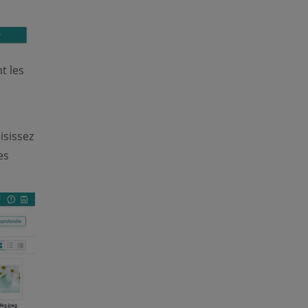
t les
isissez
es