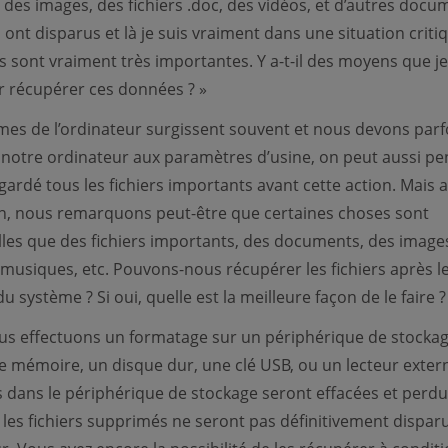
des images, des fichiers .doc, des vidéos, et d’autres docu
ont disparus et là je suis vraiment dans une situation criti
 sont vraiment très importantes. Y a-t-il des moyens que j
ur récupérer ces données ? »
es de l’ordinateur surgissent souvent et nous devons parf
er notre ordinateur aux paramètres d’usine, on peut aussi pe
gardé tous les fichiers importants avant cette action. Mais a
n, nous remarquons peut-être que certaines choses sont
lles que des fichiers importants, des documents, des image
 musiques, etc. Pouvons-nous récupérer les fichiers après l
 système ? Si oui, quelle est la meilleure façon de le faire ?
s effectuons un formatage sur un périphérique de stockag
e mémoire, un disque dur, une clé USB, ou un lecteur extern
 dans le périphérique de stockage seront effacées et perdu
les fichiers supprimés ne seront pas définitivement dispar