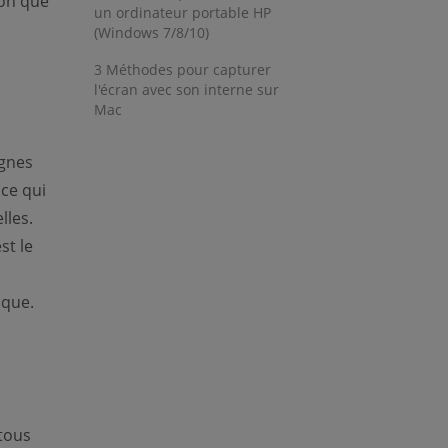
ion que
un ordinateur portable HP
(Windows 7/8/10)
3 Méthodes pour capturer
l'écran avec son interne sur
Mac
ignes
ce qui
lles.
st le
sque.
 tous