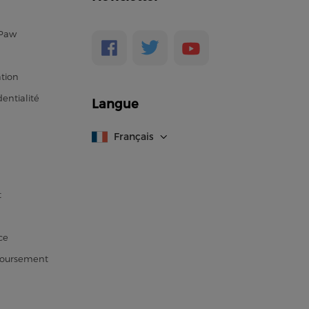
ePaw
ation
entialité
Langue
Français
t
ce
boursement