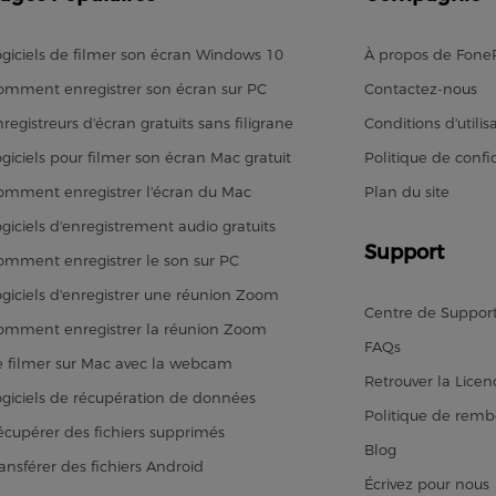
ogiciels de filmer son écran Windows 10
À propos de Fon
omment enregistrer son écran sur PC
Contactez-nous
registreurs d'écran gratuits sans filigrane
Conditions d'utilis
ogiciels pour filmer son écran Mac gratuit
Politique de confid
omment enregistrer l'écran du Mac
Plan du site
ogiciels d'enregistrement audio gratuits
Support
omment enregistrer le son sur PC
ogiciels d'enregistrer une réunion Zoom
Centre de Suppor
omment enregistrer la réunion Zoom
FAQs
e filmer sur Mac avec la webcam
Retrouver la Licen
ogiciels de récupération de données
Politique de rem
écupérer des fichiers supprimés
Blog
ransférer des fichiers Android
Écrivez pour nous