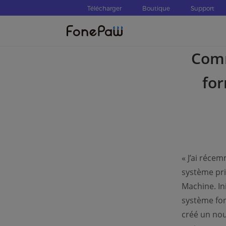
Télécharger
Boutique
Support
Comm
fo
« J’ai réce
système pri
Machine. Ini
système fon
créé un nou