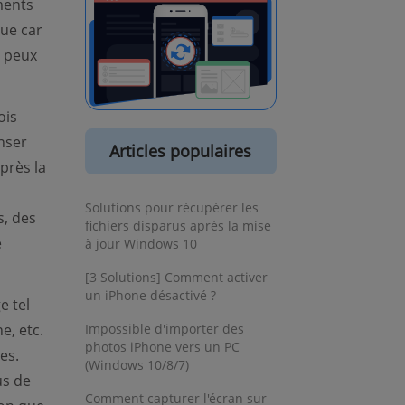
ments
que car
e peux
ois
nser
Articles populaires
près la
Solutions pour récupérer les
s, des
fichiers disparus après la mise
e
à jour Windows 10
[3 Solutions] Comment activer
un iPhone désactivé ?
e tel
e, etc.
Impossible d'importer des
photos iPhone vers un PC
es.
(Windows 10/8/7)
us de
Comment capturer l'écran sur