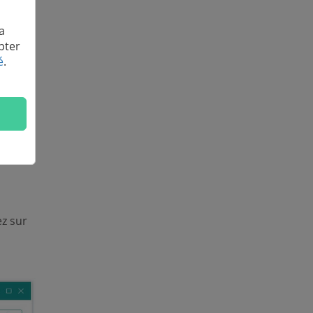
a
pter
é
.
ez sur