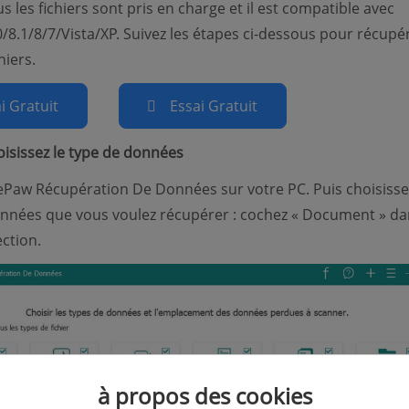
 les fichiers sont pris en charge et il est compatible avec
8.1/8/7/Vista/XP. Suivez les étapes ci-dessous pour récupé
hiers.
i Gratuit
Essai Gratuit
oisissez le type de données
Paw Récupération De Données sur votre PC. Puis choisisse
nnées que vous voulez récupérer : cochez « Document » da
ction.
à propos des cookies