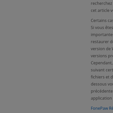
recherchez 
cet article
Certains ca
Si vous ête
importantes
restaurer d
version de 
versions pr
Cependant, 
suivant cer
fichiers et
dessous vou
précédentes
application
FonePaw Ré