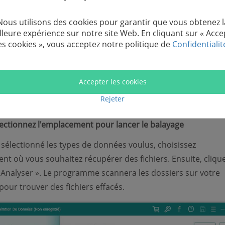
Nous utilisons des cookies pour garantir que vous obtenez l
lleure expérience sur notre site Web. En cliquant sur « Acce
es cookies », vous acceptez notre politique de
Confidentialit
Accepter les cookies
Rejeter
lectionnez l'emplacement pour lancer le balayage
 sélectionné les types de données voulus, choisissez
nt où vous souhaitez récupérer des fichiers. Ensuite, cliqu
 Analyser ». Le programme scannera les dossiers sur votre
pour trouver des fichiers effacés.