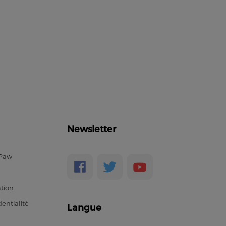
Newsletter
ePaw
ation
entialité
Langue