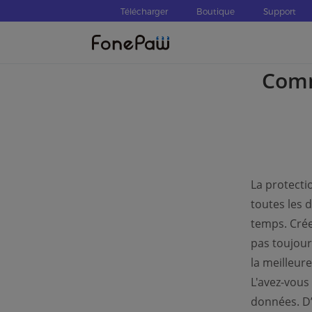
Télécharger
Boutique
Support
Comm
La protecti
toutes les 
temps. Crée
pas toujour
la meilleur
L'avez-vous 
données. D’