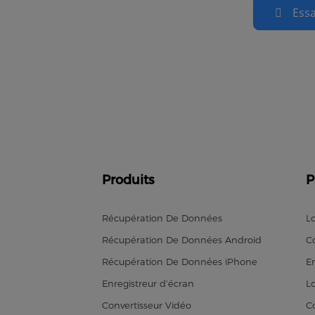
Essa
Produits
P
Récupération De Données
L
Récupération De Données Android
C
Récupération De Données iPhone
En
Enregistreur d’écran
L
Convertisseur Vidéo
C