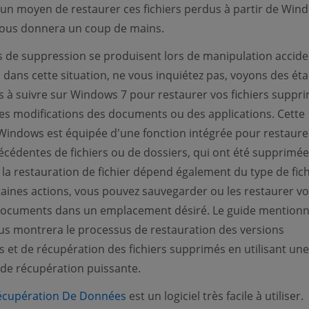
un moyen de restaurer ces fichiers perdus à partir de Wind
 vous donnera un coup de mains.
s de suppression se produisent lors de manipulation acciden
s dans cette situation, ne vous inquiétez pas, voyons des ét
 à suivre sur Windows 7 pour restaurer vos fichiers suppr
es modifications des documents ou des applications. Cette
Windows est équipée d'une fonction intégrée pour restaurer
écédentes de fichiers ou de dossiers, qui ont été supprimée
la restauration de fichier dépend également du type de fich
taines actions, vous pouvez sauvegarder ou les restaurer vo
 documents dans un emplacement désiré. Le guide mentionné
s montrera le processus de restauration des versions
 et de récupération des fichiers supprimés en utilisant une
 de récupération puissante.
(opens new window)
cupération De Données
est un logiciel très facile à utiliser.