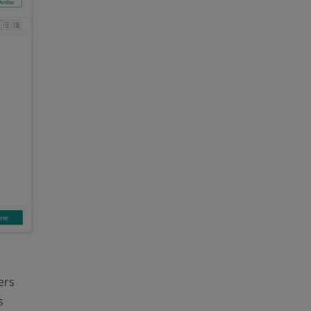
ers
s