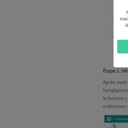
mei
l
Étape 2. Sé
Après avoir
l'emplaceme
le bouton «
ordinateur 