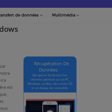
ransfert de données
Multimédia
ndows
Récupération De
car
Données
 notre
Récupérer facilement les
données perdues sur un PC
 n'a
Windows, un Mac, des cartes SD
ère est
et un disque dur amovible.
que.
es
vous