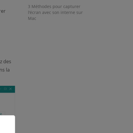
3 Méthodes pour capturer
rer
l'écran avec son interne sur
Mac
z des
ns la