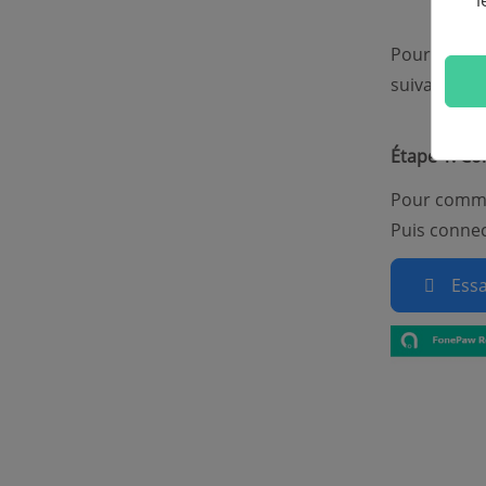
l
Pour répond
suivantes :
Étape 1. Co
Pour comme
Puis connec
Essa