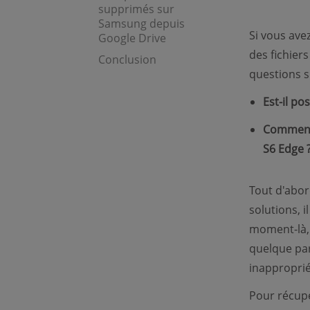
supprimés sur
Samsung depuis
Si vous ave
Google Drive
des fichier
Conclusion
questions s
Est-il po
Comment 
S6 Edge 
Tout d'abor
solutions, 
moment-là,
quelque par
inapproprié
Pour récupé