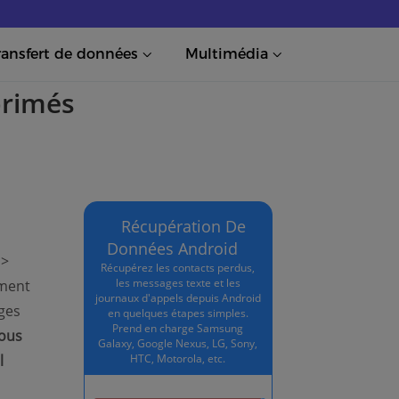
ransfert de données
Multimédia
primés
Récupération De
Données Android
 >
Récupérez les contacts perdus,
les messages texte et les
ement
journaux d'appels depuis Android
ges
en quelques étapes simples.
Prend en charge Samsung
ous
Galaxy, Google Nexus, LG, Sony,
l
HTC, Motorola, etc.