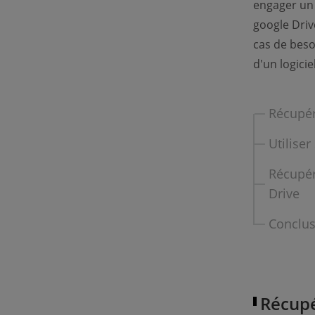
engager un 
google Driv
cas de beso
d'un logicie
Récupér
Utilise
Récupér
Drive
Conclus
Récupé