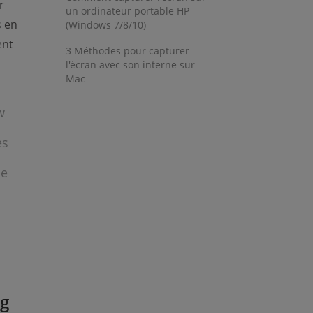
r
un ordinateur portable HP
s en
(Windows 7/8/10)
ent
3 Méthodes pour capturer
l'écran avec son interne sur
Mac
w
és
le
ng