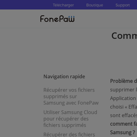
Télécharger
Boutique
Support
Comme
Navigation rapide
Problème d
supprimer l
Récupérer vos fichiers
supprimés sur
Application
Samsung avec FonePaw
choisi « Ef
Utiliser Samsung Cloud
sont effacé
pour récupérer des
comment fai
fichiers supprimés
Samsung ?
Récupérer des fichiers