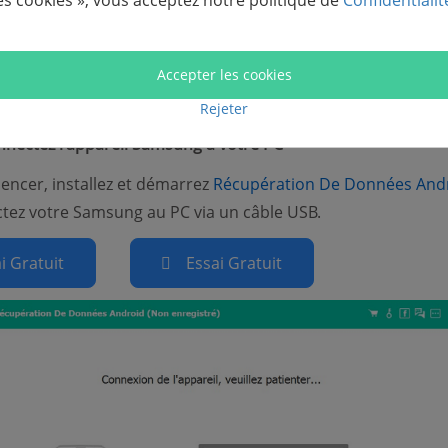
es cookies », vous acceptez notre politique de
Confidentialit
re à votre besoin urgent, veuillez suivre attentivement les
Accepter les cookies
Rejeter
nnectez l'appareil Samsung à votre PC
ncer, installez et démarrez
Récupération De Données And
tez votre Samsung au PC via un câble USB.
i Gratuit
Essai Gratuit