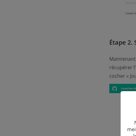
Étape 2. 
Maintenant 
récupérer l
cocher « Jo
mei