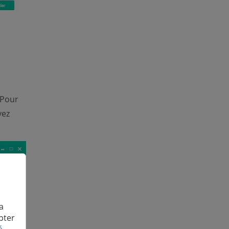
 Pour
vez
a
pter