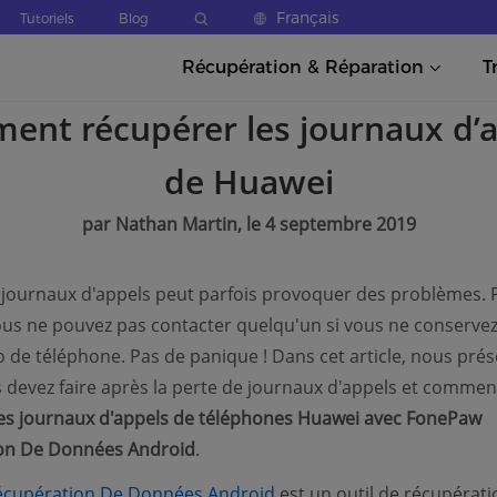
Français
Tutoriels
Blog
Récupération & Réparation
T
nt récupérer les journaux d’
de Huawei
par Nathan Martin, le 4 septembre 2019
 journaux d'appels peut parfois provoquer des problèmes. 
us ne pouvez pas contacter quelqu'un si vous ne conserve
de téléphone. Pas de panique ! Dans cet article, nous pré
 devez faire après la perte de journaux d'appels et commen
es journaux d'appels de téléphones Huawei avec FonePaw
on De Données Android
.
(opens new window)
cupération De Données Android
est un outil de récupérati