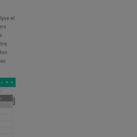
lyse et
ers
a
tre
elon
les