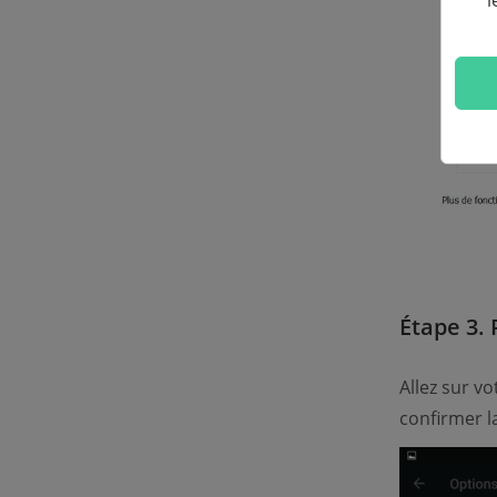
l
Étape 3.
Allez sur v
confirmer 