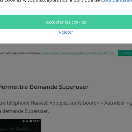
es cookies », vous acceptez notre politique de
Confidentialit
Accepter les cookies
Rejeter
 Permettre Demande Superuser
otre téléphone Huawei. Appuyez sur le bouton « Autoriser » 
la demande Superuser.