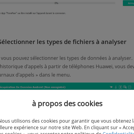
Sélectionner les types de fichiers à analyser
vous pouvez sélectionner les types de données à analyser.
’historique d'appels à partir de téléphones Huawei, vous de
urnaux d'appels » dans le menu.
à propos des cookies
Nous utilisons des cookies pour garantir que vous obtenez l
lleure expérience sur notre site Web. En cliquant sur « Acce