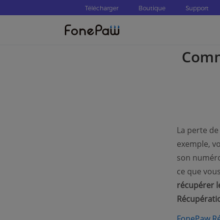
Télécharger
Boutique
Support
Comme
La perte de
exemple, vo
son numéro 
ce que vous
récupérer l
Récupérati
FonePaw Ré