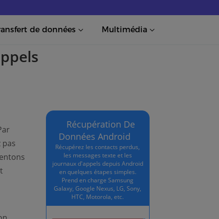
ransfert de données
Multimédia
appels
Récupération De
Par
Données Android
z pas
Récupérez les contacts perdus,
les messages texte et les
sentons
journaux d'appels depuis Android
t
en quelques étapes simples.
Prend en charge Samsung
Galaxy, Google Nexus, LG, Sony,
HTC, Motorola, etc.
on