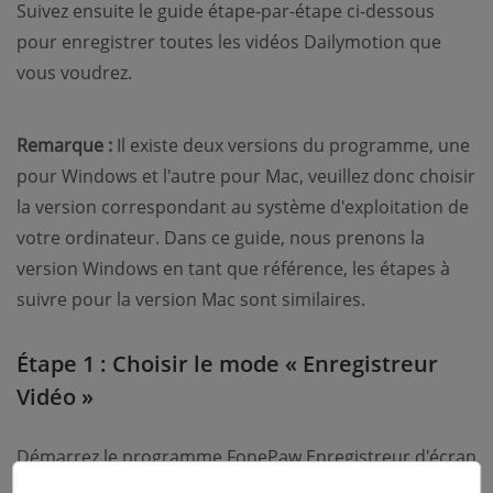
Suivez ensuite le guide étape-par-étape ci-dessous
pour enregistrer toutes les vidéos Dailymotion que
vous voudrez.
Remarque :
Il existe deux versions du programme, une
pour Windows et l'autre pour Mac, veuillez donc choisir
la version correspondant au système d'exploitation de
votre ordinateur. Dans ce guide, nous prenons la
version Windows en tant que référence, les étapes à
suivre pour la version Mac sont similaires.
Étape 1 : Choisir le mode « Enregistreur
Vidéo »
Démarrez le programme FonePaw Enregistreur d'écran
sur votre ordinateur, puis sélectionnez le premier