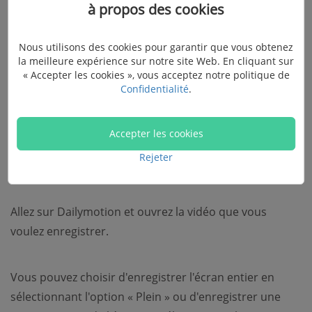
à propos des cookies
mode qui est le mode « Enregistreur Vidéo ».
Nous utilisons des cookies pour garantir que vous obtenez
la meilleure expérience sur notre site Web. En cliquant sur
« Accepter les cookies », vous acceptez notre politique de
Confidentialité
.
Accepter les cookies
Étape 2 : Configurer les paramètres
Rejeter
d'enregistrement
Allez sur Dailymotion et ouvrez la vidéo que vous
voulez enregistrer.
Vous pouvez choisir d'enregistrer l'écran entier en
sélectionnant l'option « Plein » ou d'enregistrer une