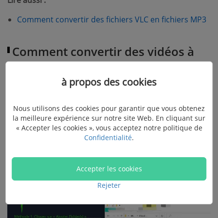
Lire aussi :
(o
Comment convertir des fichiers VLC en fichiers MP3
Comment convertir des vidéos à
partir de Portable et de la tablette
à propos des cookies
Android
Nous utilisons des cookies pour garantir que vous obtenez
la meilleure expérience sur notre site Web. En cliquant sur
Étape 1. Ajouter des vidéos au programme
« Accepter les cookies », vous acceptez notre politique de
Confidentialité
.
Après le téléchargement et l’installation de FonePaw
Convertisseur Vidéo, cliquez sur
« Ajouter Fichier(s) »
pour ajouter des vidéos au logiciel.
Accepter les cookies
Rejeter