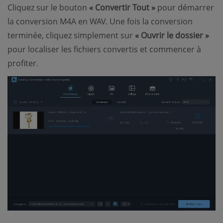
Cliquez sur le bouton
« Convertir Tout »
pour démarrer
la conversion M4A en WAV. Une fois la conversion
terminée, cliquez simplement sur
« Ouvrir le dossier »
pour localiser les fichiers convertis et commencer à
profiter.