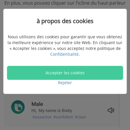
En plus, vous pouvez cliquer sur l’icône du haut-parleur
près de chaque voix pour écouter un exemple de
chaque voix de femme et d’homme de Bixby.
à propos des cookies
Étape 1.
Allez dans le menu « Paramètres » de Bixby.
Nous utilisons des cookies pour garantir que vous obtenez
Étape 2.
Accédez à « Langue et style de parler ».
la meilleure expérience sur notre site Web. En cliquant sur
« Accepter les cookies », vous acceptez notre politique de
Étape 3.
Sélectionnez « Homme » ou « Femme ».
Confidentialité
.
Accepter les cookies
Rejeter