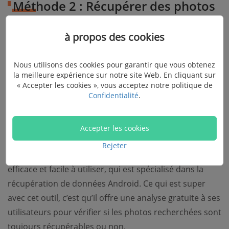
Méthode 2 : Récupérer des photos
supprimées d’un Android à l’aide
à propos des cookies
de FonePaw Récupération De
Données Android
Nous utilisons des cookies pour garantir que vous obtenez
la meilleure expérience sur notre site Web. En cliquant sur
« Accepter les cookies », vous acceptez notre politique de
Confidentialité
.
Si les photos supprimées que vous recherchez ne se
trouvent pas dans la corbeille et si vous n’avez aucune
sauvegarde à disposition, alors la seule solution qui
Accepter les cookies
peut vous aider ici c’est
FonePaw Récupération De
Rejeter
Données Android
. Il s’agit là d’un logiciel professionnel,
efficace et facile à utiliser, qui est spécialisé dans la
récupération de données Android. Ce qui est super
avec cet outil, c’est qu’il offre une analyse gratuite à ses
utilisateurs pour vérifier si les photos recherchées sont
toujours récupérables ou non.