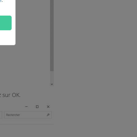
é
.
 sur OK.