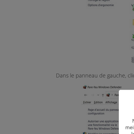
Dans le panneau de gauche, cli
mei