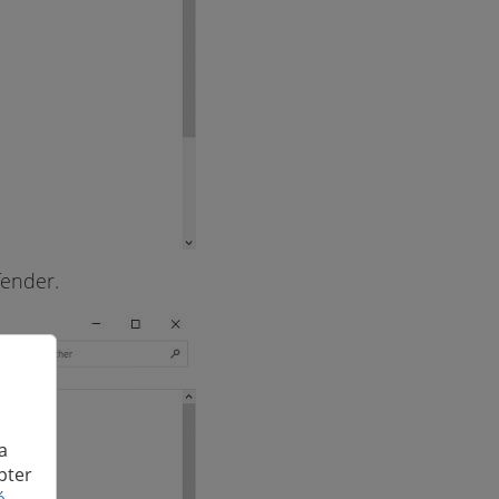
fender.
a
pter