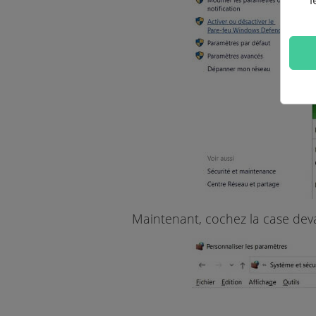
l
Maintenant, cochez la case dev