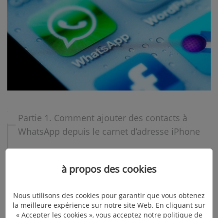
Partie 1. Comment ajouter des contacts à
WhatsApp depuis le carnet d’adresse iPhone
Partie 2. Comment ajouter des contacts à
WhatsApp depuis le nouvel envoi dans
à propos des cookies
Messages
Nous utilisons des cookies pour garantir que vous obtenez
la meilleure expérience sur notre site Web. En cliquant sur
Partie 1 : Comment ajouter des
« Accepter les cookies », vous acceptez notre politique de