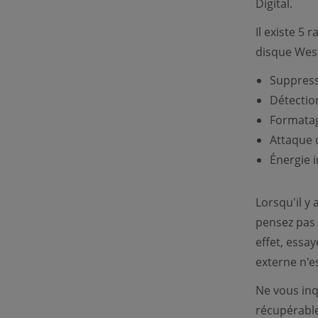
Digital.
Il existe 5
disque West
Suppressi
Détectio
Formatag
Attaque d
Énergie 
Lorsqu'il y
pensez pas 
effet, essa
externe n'es
Ne vous inq
récupérables