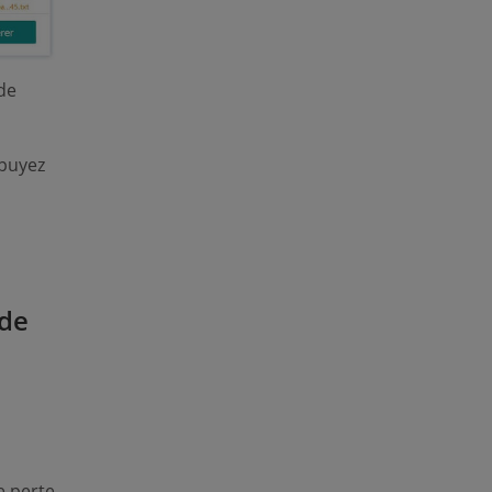
 de
ppuyez
rde
e perte