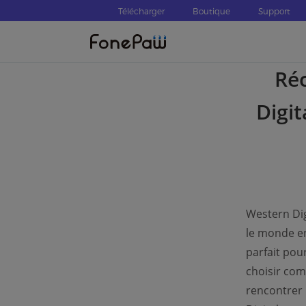
Télécharger
Boutique
Support
Ré
Digit
Western Dig
le monde ent
parfait pou
choisir com
rencontrer 