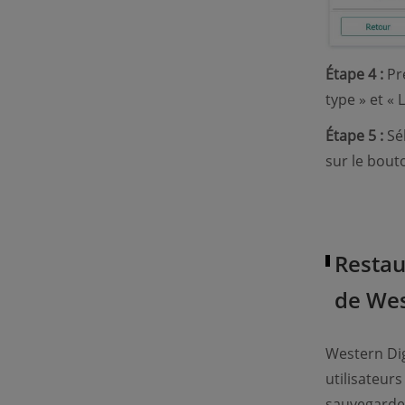
Étape 4 :
Pré
type » et « 
Étape 5 :
Sél
sur le bout
Restau
de Wes
Western Dig
utilisateur
sauvegarde 