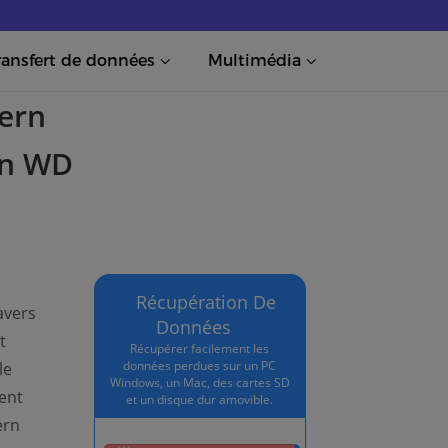
ransfert de données
Multimédia
ern
’un WD
Récupération De
avers
Données
t
Récupérer facilement les
données perdues sur un PC
le
Windows, un Mac, des cartes SD
ent
et un disque dur amovible.
ern