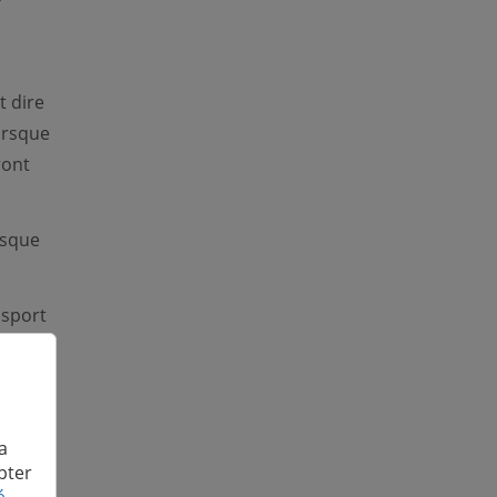
t dire
Lorsque
ront
isque
ssport
n'est
s
a
pter