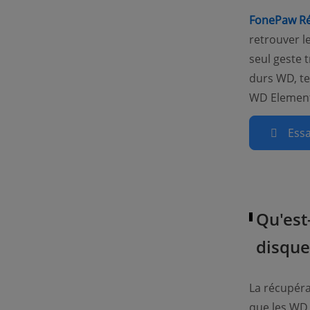
FonePaw Ré
retrouver l
seul geste t
durs WD, te
WD Element
Essa
Qu'est
disque
La récupéra
que les WD 