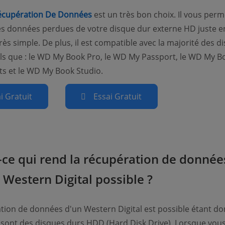
(opens new window)
cupération De Données
est un très bon choix. Il vous perm
es données perdues de votre disque dur externe HD juste e
rès simple. De plus, il est compatible avec la majorité des d
ls que : le WD My Book Pro, le WD My Passport, le WD My Bo
s et le WD My Book Studio.
i Gratuit
Essai Gratuit
-ce qui rend la récupération de donnée
 Western Digital possible ?
tion de données d'un Western Digital est possible étant d
sont des disques durs HDD (Hard Disk Drive). Lorsque vou