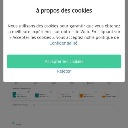
et le disque dur formaté
à propos des cookies
Après le démarrage du logiciel, une fenêtre qui
s’affichera vous permet de choisir les types de fichiers
Nous utilisons des cookies pour garantir que vous obtenez
la meilleure expérience sur notre site Web. En cliquant sur
et l’emplacement des fichiers à récupérer. Vous pouvez
« Accepter les cookies », vous acceptez notre politique de
choisir les disques connectés ou des partitions
Confidentialité
.
formatés de votre PC et puis cliquer sur « Analyser ».
Accepter les cookies
Rejeter