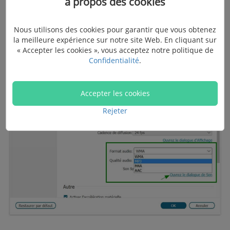
à propos des cookies
de la musique Spotify. Choisissez entre les formats
MP3, M4A, AAC et WMA et sélectionnez la qualité de
Nous utilisons des cookies pour garantir que vous obtenez
l'enregistrement.
la meilleure expérience sur notre site Web. En cliquant sur
« Accepter les cookies », vous acceptez notre politique de
Confidentialité
.
Accepter les cookies
Rejeter