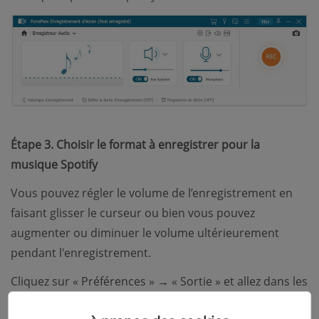
Étape 3. Choisir le format à enregistrer pour la
musique Spotify
Vous pouvez régler le volume de l’enregistrement en
faisant glisser le curseur ou bien vous pouvez
augmenter ou diminuer le volume ultérieurement
pendant l'enregistrement.
Cliquez sur « Préférences » → « Sortie » et allez dans les
sections Audio. Vous pouvez définir le format de sortie