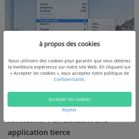
à propos des cookies
Remarque :
Les utilisateurs qui utilisent une ancienne
version de QuickTime peuvent modifier la qualité des
Nous utilisons des cookies pour garantir que vous obtenez
vidéo enregistrées dans le menu déroulant du
la meilleure expérience sur notre site Web. En cliquant sur
« Accepter les cookies », vous acceptez notre politique de
panneau de contrôle d'enregistrement.
Confidentialité
.
Solution C - Convertir les vidéos
Accepter les cookies
depuis le format MOV vers le
Rejeter
format MP4 en utilisant une
application tierce