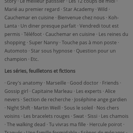
Story · Le meilleur pâtissier · Les 12 coups de midi ·
Marié au premier regard · Star Academy · Wild ·
Cauchemar en cuisine · Bienvenue chez nous · Koh-
Lanta · Un diner presque parfait · Vendredi tout est
permis · Téléfoot · Cauchemar en cuisine · Les reines du
shopping · Super Nanny · Touche pas à mon poste ·
Automoto · Star sous hypnose · Question pour un
champion · Etc.
Les séries, feuilletons et fictions
· Grey's anatomy · Marseille · Good doctor · Friends ·
Gossip girl · Capitaine Marleau · Les experts · Alice
nevers · Section de recherche · Joséphine ange gardien
· Night Shift · Martin Weill · Sous le soleil · Nos chers
voisins · Les bracelets rouges · Swat · Sissi · Les chamois
· The walking dead · Tu vivras ma fille · Hercule poirot ·
Traqués · Une famille formidable · Scènes de ménages ·