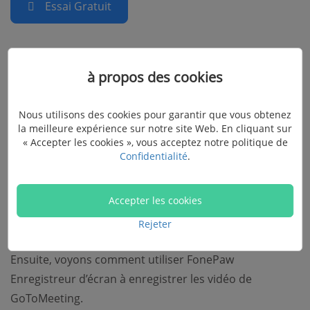
Essai Gratuit
Vous pouvez également regarder la vidéo suivante
à propos des cookies
pour en savoir plus sur FonePaw Enregistreur d’écran :
Nous utilisons des cookies pour garantir que vous obtenez
la meilleure expérience sur notre site Web. En cliquant sur
« Accepter les cookies », vous acceptez notre politique de
Confidentialité
.
Accepter les cookies
Rejeter
Ensuite, voyons comment utiliser FonePaw
Enregistreur d’écran à enregistrer les vidéo de
GoToMeeting.