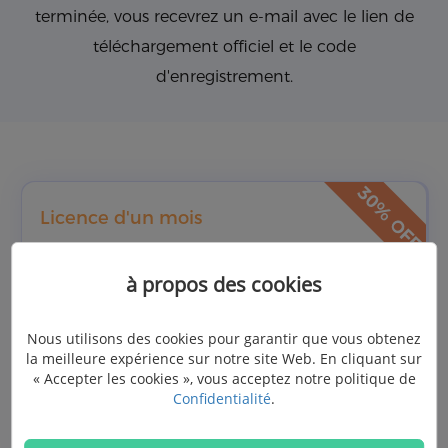
terminée, vous recevrez un e-mail avec le lien de
téléchargement officiel et le code
d'enregistrement.
Licence d'un mois
US$19.57
à propos des cookies
US$27.95
Nous utilisons des cookies pour garantir que vous obtenez
la meilleure expérience sur notre site Web. En cliquant sur
(Prix Hors Taxe)
« Accepter les cookies », vous acceptez notre politique de
Confidentialité
.
Acheter