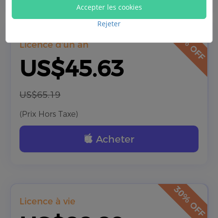
Accepter les cookies
Rejeter
Licence d'un an
US$45.63
US$65.19
(Prix Hors Taxe)
Acheter
Licence à vie