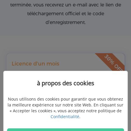
terminée, vous recevrez un e-mail avec le lien de
téléchargement officiel et le code
d'enregistrement.
Licence d'un mois
US$39.87
à propos des cookies
US$56.95
Nous utilisons des cookies pour garantir que vous obtenez
la meilleure expérience sur notre site Web. En cliquant sur
(Prix Hors Taxe)
« Accepter les cookies », vous acceptez notre politique de
Confidentialité
.
Acheter