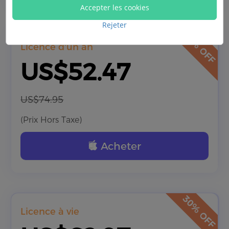
Accepter les cookies
Rejeter
Licence d'un an
US$52.47
US$74.95
(Prix Hors Taxe)
Acheter
Licence à vie