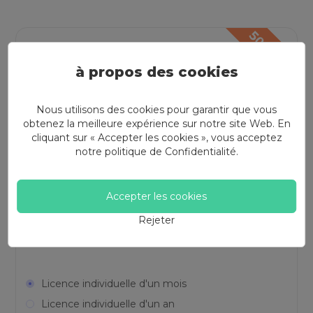
à propos des cookies
Enregistreur d'écran
Nous utilisons des cookies pour garantir que vous
obtenez la meilleure expérience sur notre site Web. En
Enregistrer l'écran de votre bureau avec du
cliquant sur « Accepter les cookies », vous acceptez
son. Il offre des fonctions avancées comme
notre politique de
Confidentialité
.
l'enregistrement de jeux, l'enregistrement de
téléphones, le verrouillage de la fenêtre
enregistrée.
Accepter les cookies
Rejeter
Licence individuelle d'un mois
Licence individuelle d'un an