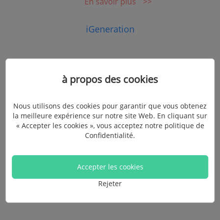
En savoir plus
iGeneration
à propos des cookies
Nous utilisons des cookies pour garantir que vous obtenez
Commentaires de nos clients
la meilleure expérience sur notre site Web. En cliquant sur
« Accepter les cookies », vous acceptez notre politique de
Ce que nos utilisateurs parlent de produit FonePaw
Confidentialité
.
Écrivez vos avis
Accepter les cookies
Rejeter