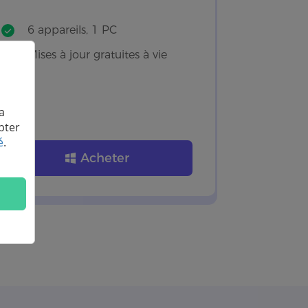
6 appareils, 1 PC
Mises à jour gratuites à vie
a
pter
é
.
Acheter