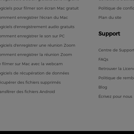
ogiciels pour filmer son écran Mac gratuit
Politique de confid
omment enregistrer l'écran du Mac
Plan du site
ogiciels d'enregistrement audio gratuits
Support
omment enregistrer le son sur PC
ogiciels d'enregistrer une réunion Zoom
Centre de Suppor
omment enregistrer la réunion Zoom
FAQs
e filmer sur Mac avec la webcam
Retrouver la Licen
ogiciels de récupération de données
Politique de rem
écupérer des fichiers supprimés
Blog
ransférer des fichiers Android
Écrivez pour nous