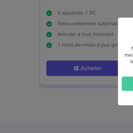
6 appareils, 1 PC
Renouvellement automatique
Annuler à tout moment
1 mois de mises à jour gratuites
mei
l
Acheter