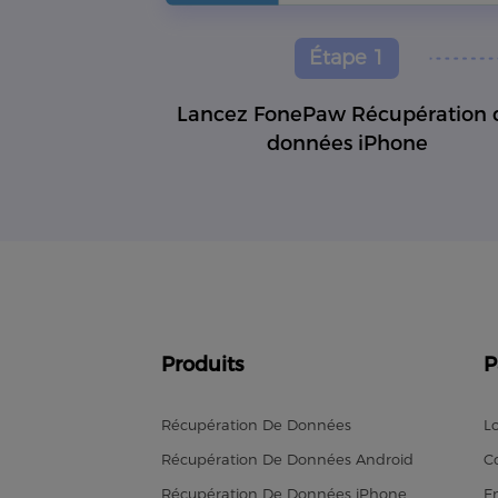
Étape 1
Lancez FonePaw Récupération 
données iPhone
Produits
P
Récupération De Données
L
Récupération De Données Android
C
Récupération De Données iPhone
En