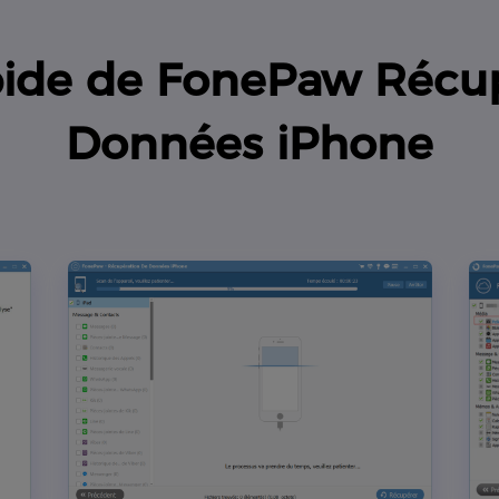
apide de FonePaw Récu
Données iPhone