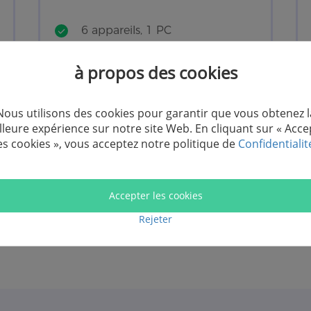
6 appareils, 1 PC
Renouvellement automatique
à propos des cookies
Annuler à tout moment
1 an de mises à jour gratuites
Nous utilisons des cookies pour garantir que vous obtenez l
lleure expérience sur notre site Web. En cliquant sur « Acce
es cookies », vous acceptez notre politique de
Confidentialit
Acheter
Accepter les cookies
Rejeter