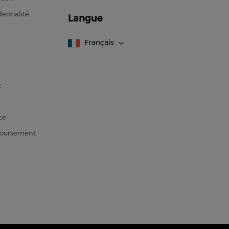
entialité
Langue
Français
t
ce
boursement