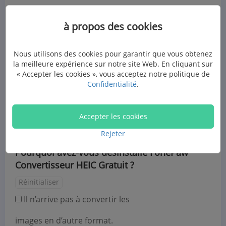
Chers utilisateurs FonePaw :
à propos des cookies
Merci d'avoir utilisé FonePaw Convertisseur HEIC
Nous utilisons des cookies pour garantir que vous obtenez
Gratuit. Vos besoins personnelles et vos attentes
la meilleure expérience sur notre site Web. En cliquant sur
ardentes font une grande différence pour notre
« Accepter les cookies », vous acceptez notre politique de
plan d'amélioration de l'expérience client. Veuillez
Confidentialité
.
finir le sondage suivant et vous pouvez profiter de
la
réduction de 30%.
Accepter les cookies
Rejeter
Pourquoi avez-vous désinstallé FonePaw
Convertisseur HEIC Gratuit ?
Réinitialiser
Il n’arrive pas à convertir les
images en d’autre format.