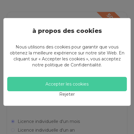
à propos des cookies
Enregistreur d'écran
Nous utilisons des cookies pour garantir que vous
obtenez la meilleure expérience sur notre site Web. En
Enregistrer l'écran de votre bureau avec du
cliquant sur « Accepter les cookies », vous acceptez
son. Il offre des fonctions avancées comme
notre politique de
Confidentialité
.
l'enregistrement de jeux, l'enregistrement de
téléphones, le verrouillage de la fenêtre
enregistrée.
Accepter les cookies
Rejeter
Licence individuelle d'un mois
Licence individuelle d'un an