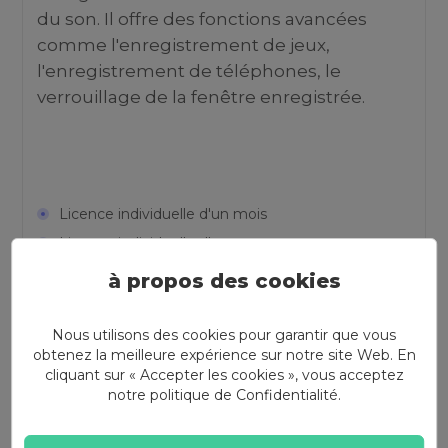
du son. Il offre des fonctions avancées
comme l'enregistrement de jeux,
l'enregistrement de téléphones, le
verrouillage de la fenêtre enregistrée.
Licence individuelle d'un mois
Licence individuelle d'un an
Licence familiale à vie
à propos des cookies
US$13.98
(Prix Hors Taxe)
Nous utilisons des cookies pour garantir que vous
obtenez la meilleure expérience sur notre site Web. En
cliquant sur « Accepter les cookies », vous acceptez
Acheter
notre politique de
Confidentialité
.