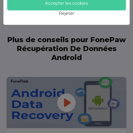
Accepter les cookies
Rejeter
Plus de conseils pour FonePaw
Récupération De Données
Android