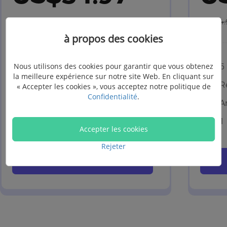
US$49.95
(Prix Hors Taxe)
US$64.
à propos des cookies
Nous utilisons des cookies pour garantir que vous obtenez
6 appareils, 1 PC
6
la meilleure expérience sur notre site Web. En cliquant sur
Renouvellement automatique
R
« Accepter les cookies », vous acceptez notre politique de
Confidentialité
.
Annuler à tout moment
A
1 mois de mises à jour gratuites
1
Accepter les cookies
Rejeter
Acheter