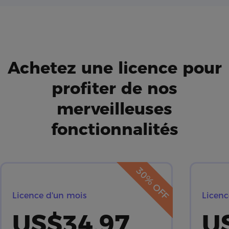
Achetez une licence pour
profiter de nos
merveilleuses
fonctionnalités
30% OFF
Licence d'un mois
Licenc
US$34.97
U