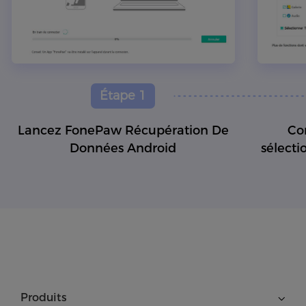
Étape 1
Lancez FonePaw Récupération De
Co
Données Android
sélecti
Produits