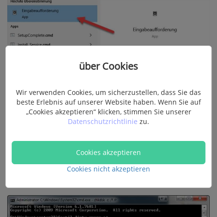
über Cookies
Wir verwenden Cookies, um sicherzustellen, dass Sie das
beste Erlebnis auf unserer Website haben. Wenn Sie auf
„Cookies akzeptieren“ klicken, stimmen Sie unserer
Datenschutzrichtlinie
zu.
Schritt 2.
Geben Sie an der Eingabeaufforderung
Cookies akzeptieren
„chkdsk c: /f“
ein. Der Buchstabe „c“ steht hierbei für
Cookies nicht akzeptieren
die Festplatte, auf der der CRC-Fehler aufgetreten ist.