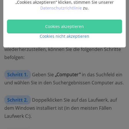
Windows.old Ordner wiederherstellen, wenn sie
„Cookies akzeptieren“ klicken, stimmen Sie unserer
Datenschutzrichtlinie
zu.
versehentlich wichtige persönliche Dateien,
Anwendungen oder Einstellungen nach einem Upgrade
oder einer Neuinstallation von Windows verloren
Cookies akzeptieren
haben. Um Daten nach der Aktualisierung oder eine
Cookies nicht akzeptieren
Neuinstallation aus dem Windows.old Ordner
wiederherzustellen, können Sie die folgenden Schritte
befolgen:
Schritt 1.
Geben Sie
„Computer"
in das Suchfeld ein
und wählen Sie in den Suchergebnissen Computer aus.
Schritt 2.
Doppelklicken Sie auf das Laufwerk, auf
dem Windows installiert ist (in den meisten Fällen
Laufwerk C:).