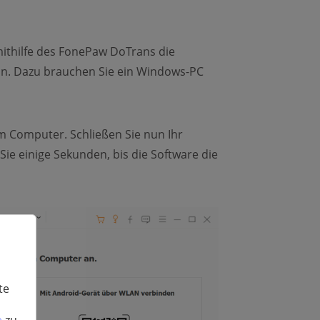
mithilfe des FonePaw DoTrans die
n. Dazu brauchen Sie ein Windows-PC
m Computer. Schließen Sie nun Ihr
e einige Sekunden, bis die Software die
te