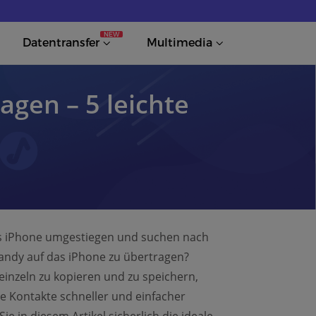
NEW
Datentransfer
Multimedia
gen – 5 leichte
s iPhone umgestiegen und suchen nach
andy auf das iPhone zu übertragen?
inzeln zu kopieren und zu speichern,
re Kontakte schneller und einfacher