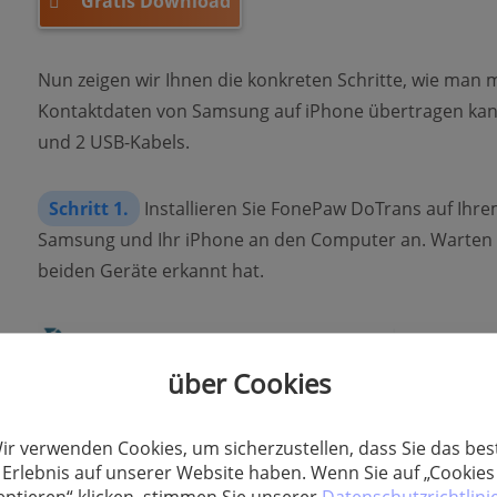
Gratis Download
Nun zeigen wir Ihnen die konkreten Schritte, wie man 
Kontaktdaten von Samsung auf iPhone übertragen kan
und 2 USB-Kabels.
Schritt 1.
Installieren Sie FonePaw DoTrans auf Ihre
Samsung und Ihr iPhone an den Computer an. Warten Si
beiden Geräte erkannt hat.
über Cookies
ir verwenden Cookies, um sicherzustellen, dass Sie das bes
Erlebnis auf unserer Website haben. Wenn Sie auf „Cookies