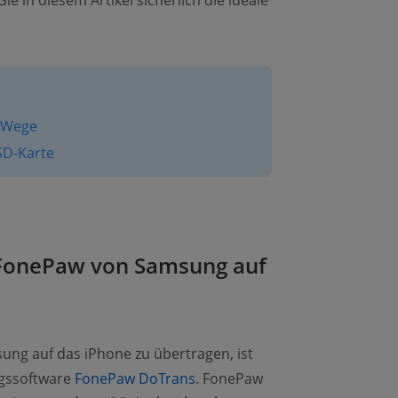
e in diesem Artikel sicherlich die ideale
e Wege
SD-Karte
 FonePaw von Samsung auf
ung auf das iPhone zu übertragen, ist
ngssoftware
FonePaw DoTrans
. FonePaw