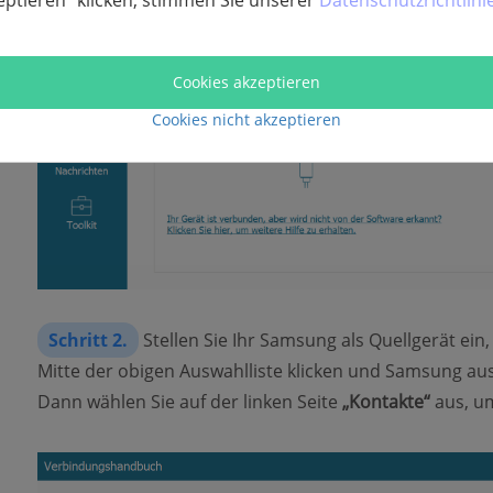
eptieren“ klicken, stimmen Sie unserer
Datenschutzrichtlini
Cookies akzeptieren
Cookies nicht akzeptieren
Schritt 2.
Stellen Sie Ihr Samsung als Quellgerät ein,
Mitte der obigen Auswahlliste klicken und Samsung 
Dann wählen Sie auf der linken Seite
„Kontakte“
aus, um