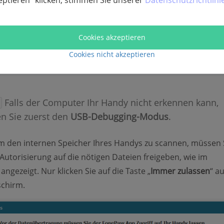
eptieren“ klicken, stimmen Sie unserer
Datenschutzrichtlini
Cookies akzeptieren
Cookies nicht akzeptieren
Falls der Computer Ihr Handy nicht erkennen kann,
en Sie zuerst den
USB-Debugging-Modus
.
m den internen Speicher Ihres Handys zu scannen, müssen 
Autorisierung auf die nötigen Dateien freigeben, wie im
ngezeigt. Nur klicken Sie auf die Taste „
Immer zulassen
“ a
schirm.