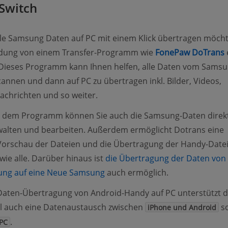
Switch
le Samsung Daten auf PC mit einem Klick übertragen möchte
dung von einem Transfer-Programm wie
FonePaw DoTrans
 Dieses Programm kann Ihnen helfen, alle Daten vom Sams
annen und dann auf PC zu übertragen inkl. Bilder, Videos,
achrichten und so weiter.
on dem Programm können Sie auch die Samsung-Daten direk
walten und bearbeiten. Außerdem ermöglicht Dotrans eine
Vorschau der Dateien und die Übertragung der Handy-Date
owie alle. Darüber hinaus ist
die Übertragung der Daten von
(opens new window)
ung auf eine Neue Samsung
auch ermöglich.
Daten-Übertragung von Android-Handy auf PC unterstützt d
ol auch eine Datenaustausch zwischen
s
iPhone und Android
.
PC