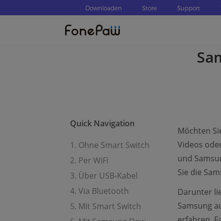
Downloaden
Store
Support
Sam
Quick Navigation
Möchten Si
Videos oder
1. Ohne Smart Switch
und Samsung
2. Per WiFi
Sie die Sam
3. Über USB-Kabel
4. Via Bluetooth
Darunter li
Samsung au
5. Mit Smart Switch
erfahren. F