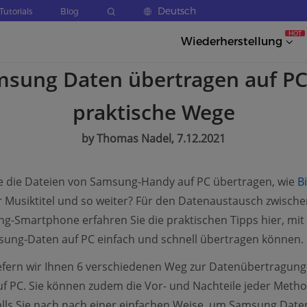
Deutsch
Tutorials
Blog
HOT
Wiederherstellung
sung Daten übertragen auf PC
praktische Wege
by Thomas Nadel, 7.12.2021
e die Dateien von Samsung-Handy auf PC übertragen, wie
B
 Musiktitel und so weiter? Für den Datenaustausch zwisch
-Smartphone erfahren Sie die praktischen Tipps hier, mit
sung-Daten auf PC einfach und schnell übertragen können.
efern wir Ihnen 6 verschiedenen Weg zur Datenübertragung
f PC. Sie können zudem die Vor- und Nachteile jeder Meth
alls Sie nach nach einer einfachen Weise, um Samsung Date