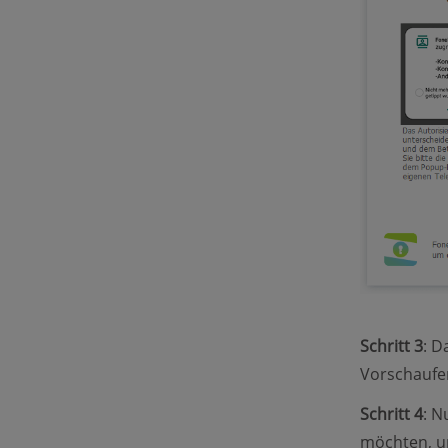
Schritt 3
: D
Vorschaufen
Schritt 4
: N
möchten, un