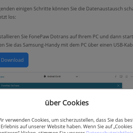
genden einigen Schritte können Sie die Datenaustausch scha
tzt los:
nstallieren Sie FonePaw Dotrans auf Ihrem PC und dann start
den Sie das Samsung-Handy mit dem PC über einen USB-Kabe
s Download
über Cookies
ir verwenden Cookies, um sicherzustellen, dass Sie das bes
Erlebnis auf unserer Website haben. Wenn Sie auf „Cookies