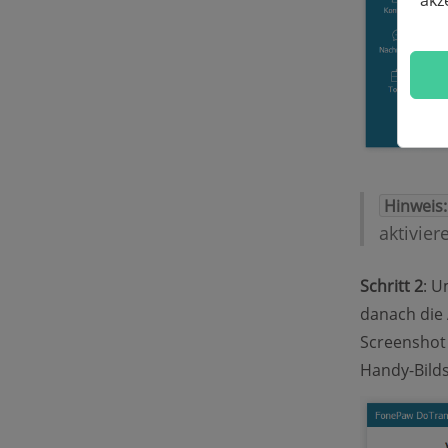
akz
Hinweis:
aktivier
Schritt 2
: U
danach die 
Screenshot a
Handy-Bild