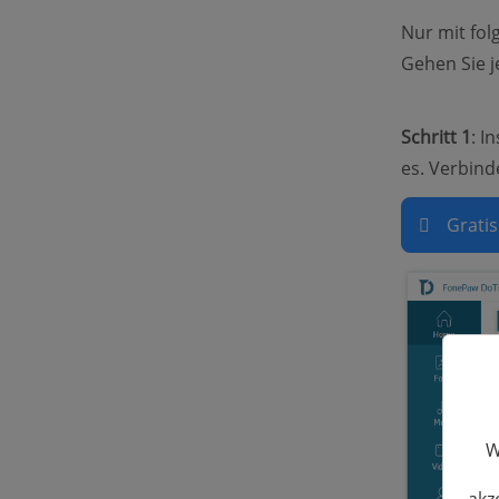
Nur mit fol
Gehen Sie je
Schritt 1
: I
es. Verbin
Grati
W