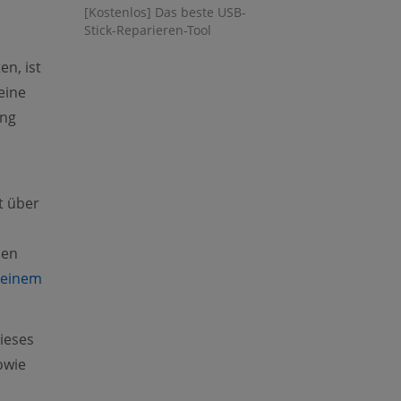
[Kostenlos] Das beste USB-
Stick-Reparieren-Tool
n, ist
(opens new window)
eine
ung
t über
ien
 einem
ieses
owie